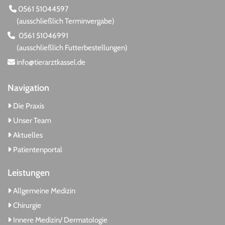
0561 51044597

(ausschließlich Terminvergabe)
0561 51046991

(ausschließlich Futterbestellungen)
info@tierarztkassel.de

Navigation
Die Praxis

Unser Team

Aktuelles

Patientenportal

Leistungen
Allgemeine Medizin

Chirurgie

Innere Medizin/ Dermatologie
