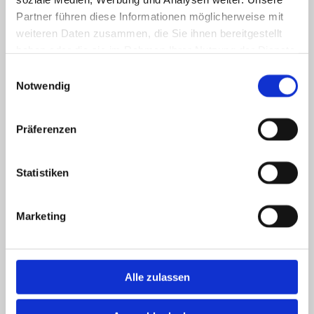
Partner führen diese Informationen möglicherweise mit
Christine Uhlmann
weiteren Daten zusammen, die Sie ihnen bereitgestellt
haben oder die sie im Rahmen Ihrer Nutzung der Dienste
Tiermedizinische
gesammelt haben.
Einwilligungsauswahl
Fachangestellte
Notwendig
Notdienst
Präferenzen
Statistiken
Marketing
Alle zulassen