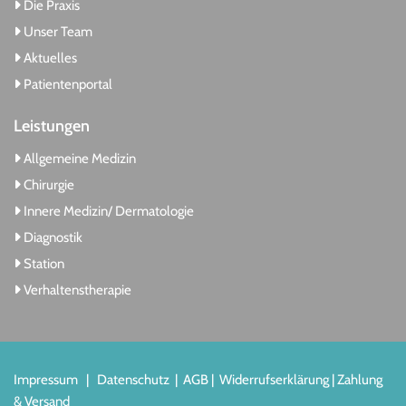
Die Praxis

Unser Team

Aktuelles

Patientenportal

Leistungen
Allgemeine Medizin

Chirurgie

Innere Medizin/ Dermatologie

Diagnostik

Station

Verhaltenstherapie

Impressum
|
Datenschutz
|
AGB
|
Widerrufserklärung
|
Zahlung
& Versand