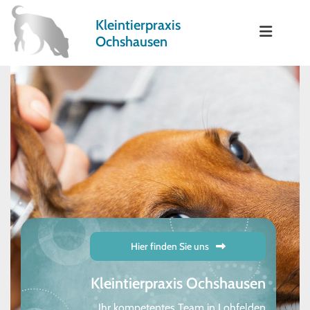
Zum Inhalt springen
Kleintierpraxis
Ochshausen
Hier finden Sie uns
Kleintierpraxis Ochshausen
Ihr kompetentes Team in Lohfelden