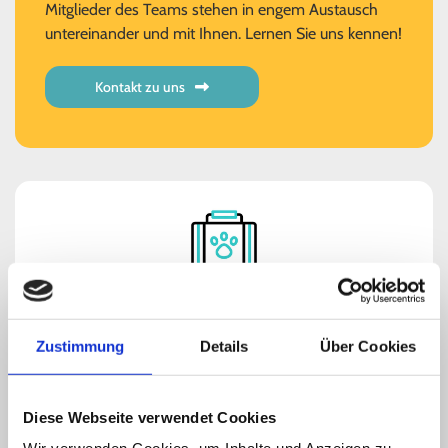
Mitglieder des Teams stehen in engem Austausch
untereinander und mit Ihnen. Lernen Sie uns kennen!
Kontakt zu uns
Leistungen
Allgemeinmedizin, Chirurgie, Innere Medizin/
Zustimmung
Details
Über Cookies
Dermatologie, Diagnostik, Station und
Verhaltenstherapie
weiterlesen

Diese Webseite verwendet Cookies