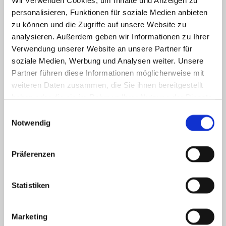
Wir verwenden Cookies, um Inhalte und Anzeigen zu
personalisieren, Funktionen für soziale Medien anbieten
zu können und die Zugriffe auf unsere Website zu
analysieren. Außerdem geben wir Informationen zu Ihrer
Verwendung unserer Website an unsere Partner für
soziale Medien, Werbung und Analysen weiter. Unsere
Partner führen diese Informationen möglicherweise mit
weiteren Daten zusammen, die Sie ihnen bereitgestellt
Die Praxis
haben oder die sie im Rahmen Ihrer Nutzung der Dienste
gesammelt haben.
separate Wartezimmer für Hunde und Katzen,
Einwilligungsauswahl
einladender Außenbereich sowie unseren OP-Raum
Notwendig
weiterlesen

Präferenzen
Statistiken
Marketing