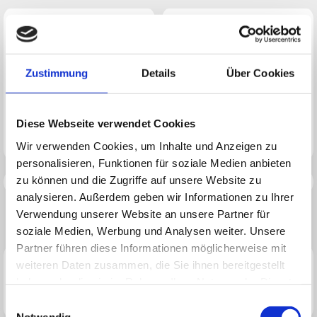
Futtertelefon
von 11:00 -
Zustimmung
Details
Über Cookies
16:00 Uhr unter
0561 51046991
Diese Webseite verwendet Cookies
Wir verwenden Cookies, um Inhalte und Anzeigen zu
personalisieren, Funktionen für soziale Medien anbieten
zu können und die Zugriffe auf unsere Website zu
analysieren. Außerdem geben wir Informationen zu Ihrer
Verwendung unserer Website an unsere Partner für
soziale Medien, Werbung und Analysen weiter. Unsere
Partner führen diese Informationen möglicherweise mit
News uns Infos erfahrt ihr hier:
weiteren Daten zusammen, die Sie ihnen bereitgestellt
haben oder die sie im Rahmen Ihrer Nutzung der Dienste
gesammelt haben.
Einwilligungsauswahl