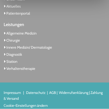
Aktuelles

Patientenportal

Leistungen
Allgemeine Medizin

Chirurgie

Innere Medizin/ Dermatologie

Diagnostik

Station

Verhaltenstherapie

Impressum
|
Datenschutz
|
AGB
|
Widerrufserklärung
|
Zahlung
& Versand
Cookie-Einstellungen ändern